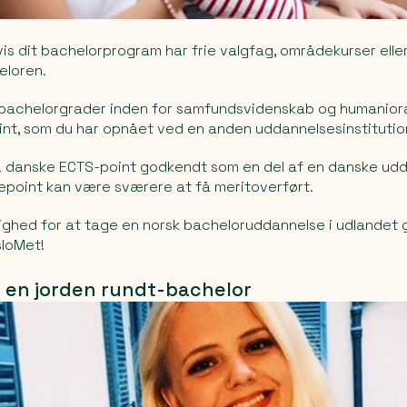
is dit bachelorprogram har frie valgfag, områdekurser elle
eloren.
e bachelorgrader inden for samfundsvidenskab og humaniora
int, som du har opnået ved en anden uddannelsesinstitutio
 få danske ECTS-point godkendt som en del af en danske ud
epoint kan være sværere at få meritoverført.
lighed for at tage en norsk bacheloruddannelse i udlandet
sloMet!
 en jorden rundt-bachelor