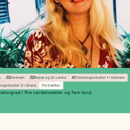
a
Vietnam
Nepal og Sri Lanka
Udviklingsstudier 1 i Vietnam
lingsstudier 2 i Ghana
Portrætter
elorgrad i fire verdensdeler og fem land
mer