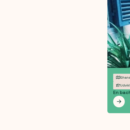
Ghan
Udvik
En bach
Les 