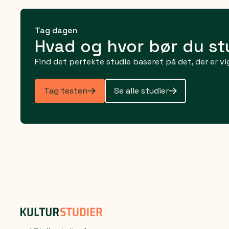
Tag dagen
Hvad og hvor bør du s
Find det perfekte studie baseret på det, der er vig
Tag testen
Se alle studier