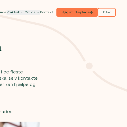
ande
Praktisk
Om os
Kontakt
Søg studieplads
DA
å
i de fleste
kal selv kontakte
der kan hjælpe og
rader.