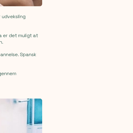
r udveksling
 er det muligt at
n.
dannelse. Spansk
 gennem