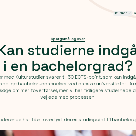
Studier
L
Spørgsmål og svar
Kan
studierne
indg
i
en
bachelorgrad?
r med Kulturstudier svarer til 30 ECTS-point, som kan indgå 
belige bacheloruddannelser ved danske universiteter. Du s
nsøge om meritoverførsel, men vi har tidligere studernede 
vejlede med processen.
uderende har fået overført deres studiepoint til bachelorg