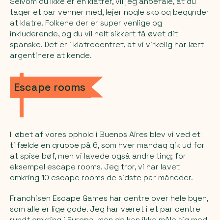
Selvom du ikke er en klatrer, vil jeg anbefale, at du
tager et par venner med, lejer nogle sko og begynder
at klatre. Folkene der er super venlige og
inkluderende, og du vil helt sikkert få øvet dit
spanske. Det er i klatrecentret, at vi virkelig har lært
argentinere at kende.
Escape rooms
I løbet af vores ophold i Buenos Aires blev vi ved et
tilfælde en gruppe på 6, som hver mandag gik ud for
at spise bøf, men vi lavede også andre ting; for
eksempel escape rooms. Jeg tror, vi har lavet
omkring 10 escape rooms de sidste par måneder.
Franchisen
Escape Games
har centre over hele byen,
som alle er lige gode. Jeg har været i et par centre
rundt omkring i Europa, men de kan ikke måle sig med