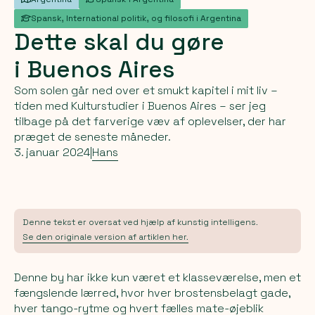
Spansk, International politik, og filosofi i Argentina
Dette
skal
du
gøre
i
Buenos
Aires
Som solen går ned over et smukt kapitel i mit liv –
tiden med Kulturstudier i Buenos Aires – ser jeg
tilbage på det farverige væv af oplevelser, der har
præget de seneste måneder.
3. januar 2024
|
Hans
Denne tekst er oversat ved hjælp af kunstig intelligens.
Se den originale version af artiklen her.
Denne by har ikke kun været et klasseværelse, men et
fængslende lærred, hvor hver brostensbelagt gade,
hver tango-rytme og hvert fælles mate-øjeblik