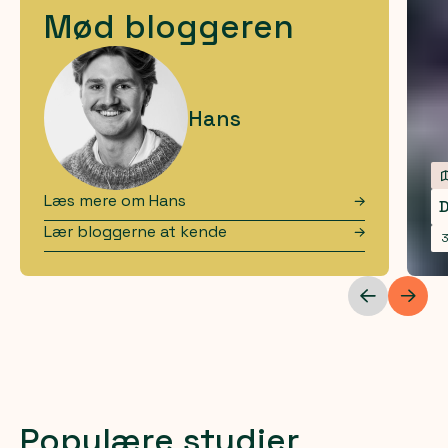
Mød bloggeren
Hans
Læs mere om
Hans
D
Lær bloggerne at kende
3
Populære studier