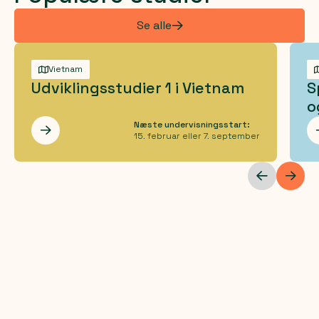
Se alle
Vietnam
Udviklingsstudier 1 i Vietnam
S
o
Næste undervisningsstart:
Les mer
15. februar eller 7. september