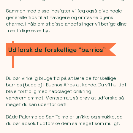
Sammen med disse indsigter vil jeg også give nogle
generelle tips til at navigere og omfavne byens
charme, i håb om at disse anbefalinger vil berige dine
fremtidige eventyr.
Udforsk de forskellige "barrios"
Du bør virkelig bruge tid på at lære de forskellige
barrios (bydele) i Buenos Aires at kende. Du vil hurtigt
blive fortrolig med nabolaget omkring
vandrerhjemmet,
Montserrat
, så prøv at udforske så
meget du kan udenfor det!
Både Palermo og San Telmo er unikke og smukke, og
du bør absolut udforske dem så meget som muligt.