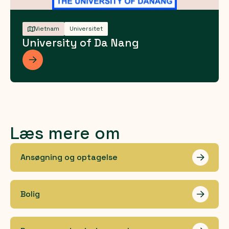
Vietnam
Universitet
University of Da Nang
Les mer
Læs mere om
Ansøgning og optagelse
Les me
Bolig
Les me