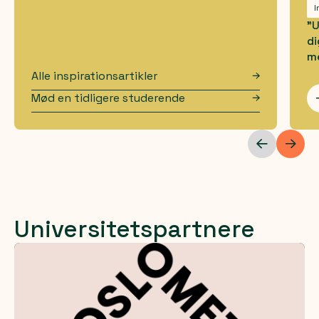
I
"U
di
me
Alle inspirationsartikler
Mød en tidligere studerende
Universitetspartnere