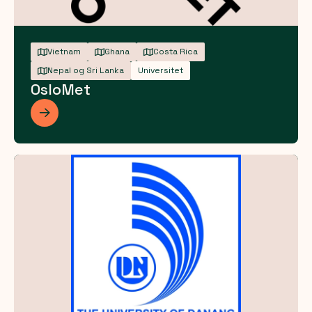
Vietnam
Ghana
Costa Rica
Nepal og Sri Lanka
Universitet
OsloMet
Les mer