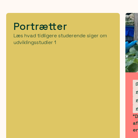
Portrætter
Læs hvad tidligere studerende siger om
udviklingsstudier 1
"D
af
en