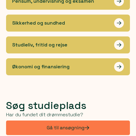
Pensum, undervisning og eksamen
Les me
Sikkerhed og sundhed
Les me
Studieliv, fritid og rejse
Les me
Økonomi og finansiering
Les me
Søg studieplads
Har du fundet dit drømmestudie?
Gå til ansøgning