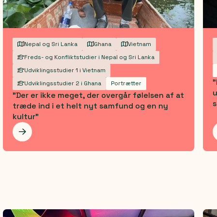
Nepal og Sri Lanka
Ghana
Vietnam
Freds- og Konfliktstudier i Nepal og Sri Lanka
Udviklingsstudier 1 i Vietnam
"
Udviklingsstudier 2 i Ghana
Portrætter
u
"Der er ikke meget, der overgår følelsen af at
s
træde ind i et helt nyt samfund og en ny
kultur"
Les mer