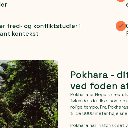
ler
r fred- og konfliktstudier i
vant kontekst
Pokhara - d
ved foden a
Pokhara er Nepals næststø
føles det det ikke som en 
rolige tempo. Fra Pokharas
til de 8000 meter høje sn
Pokhara har historisk set 