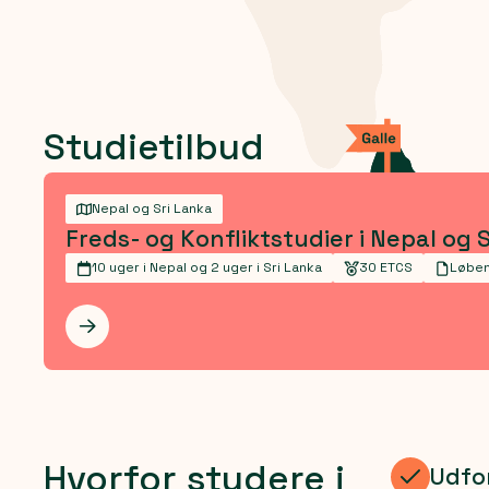
Studietilbud
Nepal og Sri Lanka
Freds- og Konfliktstudier i Nepal og 
10 uger i Nepal og 2 uger i Sri Lanka
30 ETCS
Løben
Les mer
Hvorfor studere i
Udfor