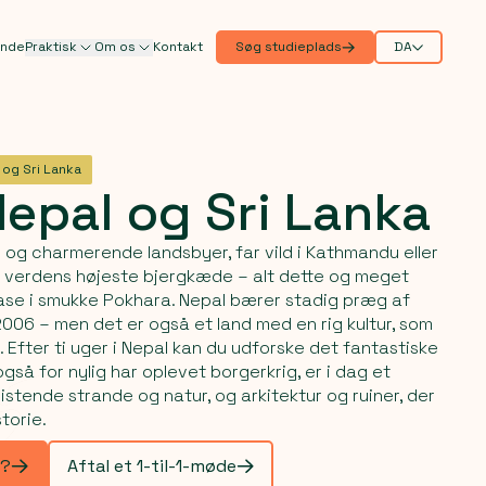
ande
Praktisk
Om os
Kontakt
Søg studieplads
DA
 og Sri Lanka
Nepal
og
Sri
Lanka
og charmerende landsbyer, far vild i Kathmandu eller
i verdens højeste bjergkæde – alt dette og meget
ase i smukke Pokhara. Nepal bærer stadig præg af
 2006 – men det er også et land med en rig kultur, som
. Efter ti uger i Nepal kan du udforske det fantastiske
så for nylig har oplevet borgerkrig, er i dag et
istende strande og natur, og arkitektur og ruiner, der
torie.
e?
Aftal et 1-til-1-møde