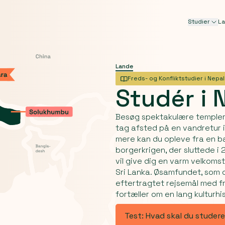
Studier
L
Lande
Freds- og Konfliktstudier i Nepal
Studér
i
Besøg spektakulære templer 
tag afsted på en vandretur 
mere kan du opleve fra en b
borgerkrigen, der sluttede i
vil give dig en varm velkomst
Sri Lanka. Øsamfundet, som og
eftertragtet rejsemål med fr
fortæller om en lang kulturhis
Test: Hvad skal du studer