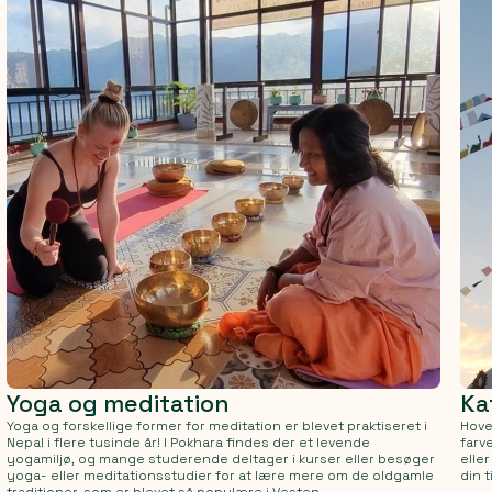
Yoga og meditation
Ka
Yoga og forskellige former for meditation er blevet praktiseret i
Hove
Nepal i flere tusinde år! I Pokhara findes der et levende
farv
yogamiljø, og mange studerende deltager i kurser eller besøger
elle
yoga- eller meditationsstudier for at lære mere om de oldgamle
din t
traditioner, som er blevet så populære i Vesten.