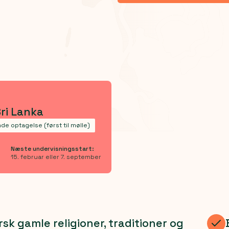
Sri Lanka
de optagelse (først til mølle)
Næste undervisningsstart:
15. februar eller 7. september
sk gamle religioner, traditioner og