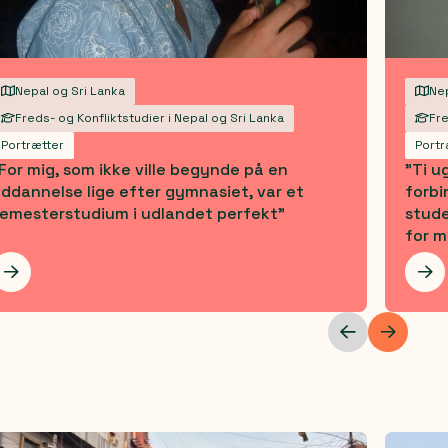
Nepal og Sri Lanka
Nep
Freds- og Konfliktstudier i Nepal og Sri Lanka
Fre
Portrætter
Portr
For mig, som ikke ville begynde på en
"Ti u
ddannelse lige efter gymnasiet, var et
forbi
emesterstudium i udlandet perfekt"
stude
for m
Les mer
Les