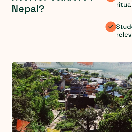
ritua
Nepal?
Stude
rele