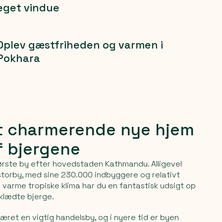
eget vindue
Oplev gæstfriheden og varmen i
Pokhara
it charmerende nye hjem
f bjergene
rste by efter hovedstaden Kathmandu. Alligevel
storby, med sine 230.000 indbyggere og relativt
 varme tropiske klima har du en fantastisk udsigt op
eklædte bjerge.
været en vigtig handelsby, og i nyere tid er byen