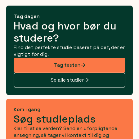
Tag dagen
Hvad og hvor bør du
studere?
Find det perfekte studie baseret på det, der er
vigtigt for dig.
Tag testen
Se alle studier
Kom i gang
Søg studieplads
Klar til at se verden? Send en uforpligtende
ansøgning, så tager vi kontakt til dig og