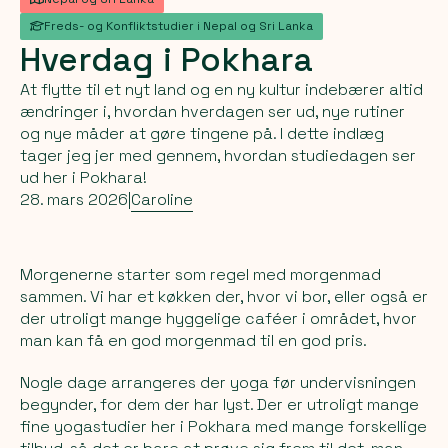
Freds- og Konfliktstudier i Nepal og Sri Lanka
Hverdag
i
Pokhara
At flytte til et nyt land og en ny kultur indebærer altid
ændringer i, hvordan hverdagen ser ud, nye rutiner
og nye måder at gøre tingene på. I dette indlæg
tager jeg jer med gennem, hvordan studiedagen ser
ud her i Pokhara!
28. mars 2026
|
Caroline
Morgenerne starter som regel med morgenmad
sammen. Vi har et køkken der, hvor vi bor, eller også er
der utroligt mange hyggelige caféer i området, hvor
man kan få en god morgenmad til en god pris.
Nogle dage arrangeres der yoga før undervisningen
begynder, for dem der har lyst. Der er utroligt mange
fine yogastudier her i Pokhara med mange forskellige