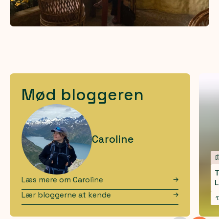
Mød bloggeren
Caroline
T
Læs mere om
Caroline
Lær bloggerne at kende
1