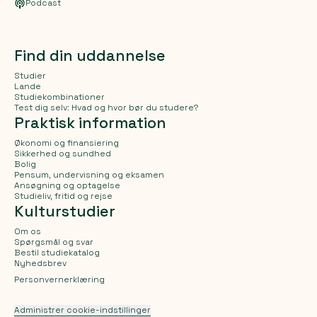
Podcast
Find din uddannelse
Studier
Lande
Studiekombinationer
Test dig selv: Hvad og hvor bør du studere?
Praktisk information
Økonomi og finansiering
Sikkerhed og sundhed
Bolig
Pensum, undervisning og eksamen
Ansøgning og optagelse
Studieliv, fritid og rejse
Kulturstudier
Om os
Spørgsmål og svar
Bestil studiekatalog
Nyhedsbrev
Personvernerklæring
Administrer cookie-indstillinger