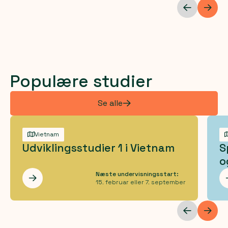
Populære studier
Se alle
Vietnam
Udviklingsstudier 1 i Vietnam
S
o
Næste undervisningsstart:
Les mer
15. februar eller 7. september