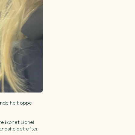
tønde helt oppe
ve ikonet Lionel
landsholdet efter