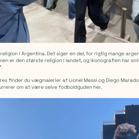
eligion i Argentina. Det siger en del, for rigtig mange argen
smen er den største religion i landet, og ikonografien har sm
”.
ires finder du vægmalerier af Lionel Messi og Diego Marado
urrerer om at være selve fodboldguden her.