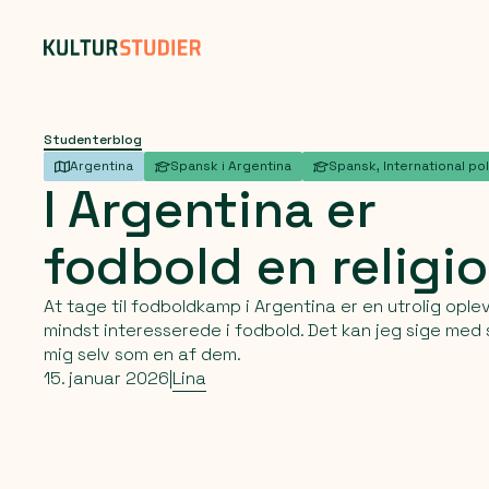
Studenterblog
Argentina
Spansk i Argentina
Spansk, International poli
I
Argentina
er
fodbold
en
religi
At tage til fodboldkamp i Argentina er en utrolig oplev
mindst interesserede i fodbold. Det kan jeg sige med 
mig selv som en af dem.
15. januar 2026
|
Lina