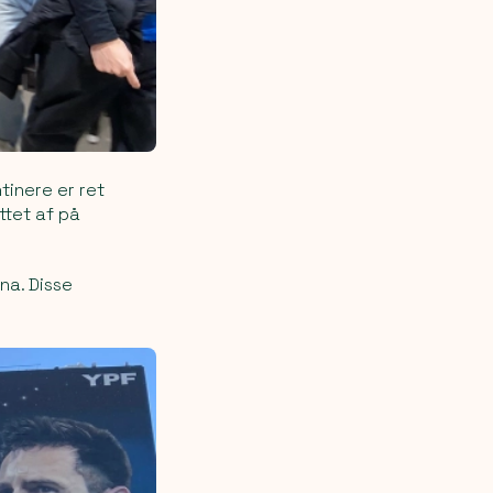
tinere er ret
ittet af på
na. Disse