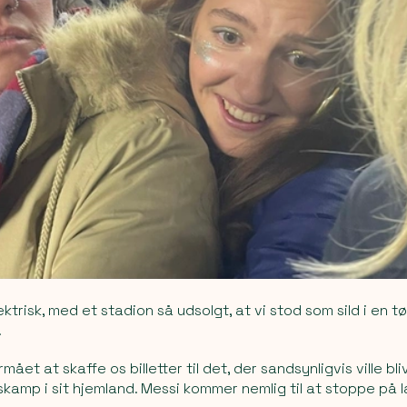
ktrisk, med et stadion så udsolgt, at vi stod som sild i en 
.
mået at skaffe os billetter til det, der sandsynligvis ville bli
skamp i sit hjemland. Messi kommer nemlig til at stoppe på 