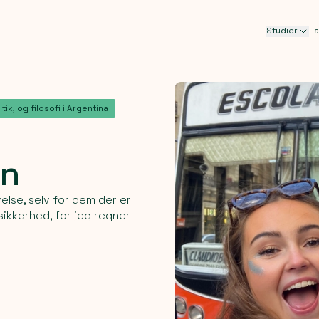
Studier
L
tik, og filosofi i Argentina
on
else, selv for dem der er
sikkerhed, for jeg regner