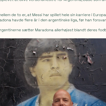
ellem de to er, at Messi har spillet hele sin karriere i Euro
adona havde flere år i den argentinske liga, før han forsvan
argentinerne sætter Maradona allerhøjest blandt deres fod