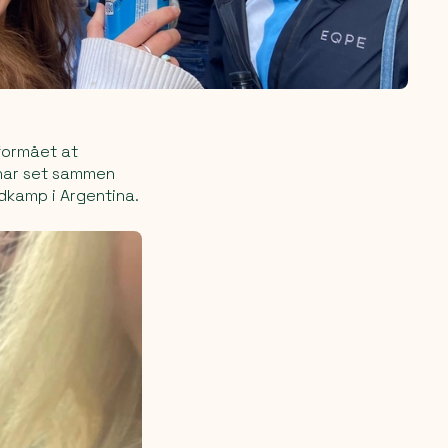
 formået at
g har set sammen
ldkamp i Argentina.