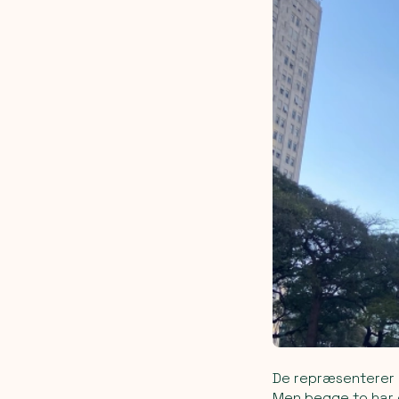
De repræsenterer h
Men begge to har 