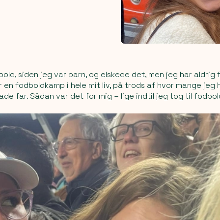
bold, siden jeg var barn, og elskede det, men jeg har aldrig
r en fodboldkamp i hele mit liv, på trods af hvor mange je
e far. Sådan var det for mig – lige indtil jeg tog til fodbo