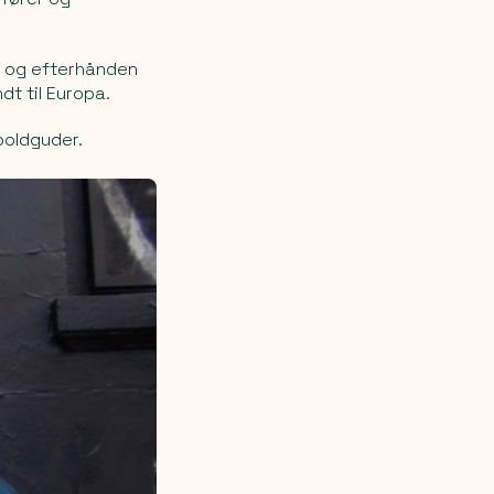
pa og efterhånden
dt til Europa.
boldguder.