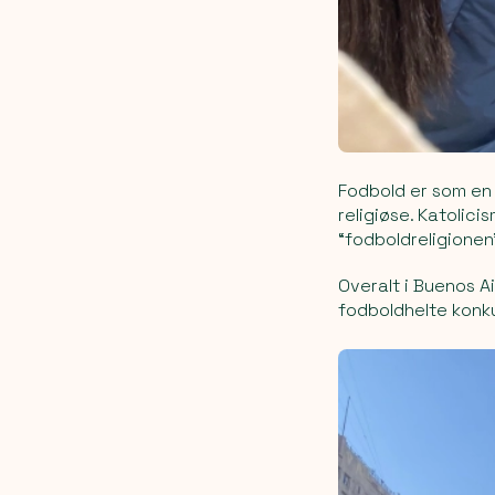
Fodbold er som en r
religiøse. Katolici
“fodboldreligionen
Overalt i Buenos A
fodboldhelte konk