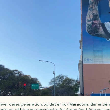
ver deres generation, og det er nok Maradona, der er den 
oplevet at blive verdensmestre for Argentina, både som a