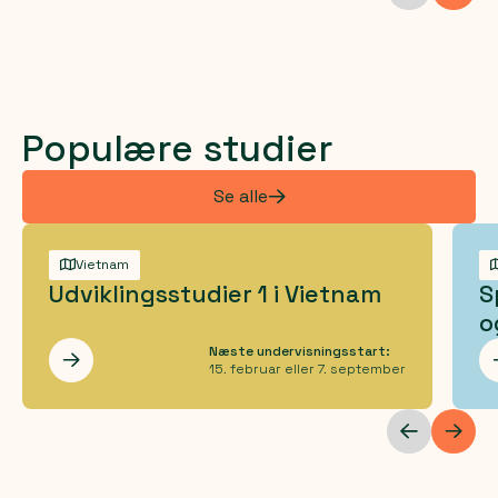
Populære studier
Se alle
Vietnam
Udviklingsstudier 1 i Vietnam
S
o
Næste undervisningsstart:
Les mer
15. februar eller 7. september