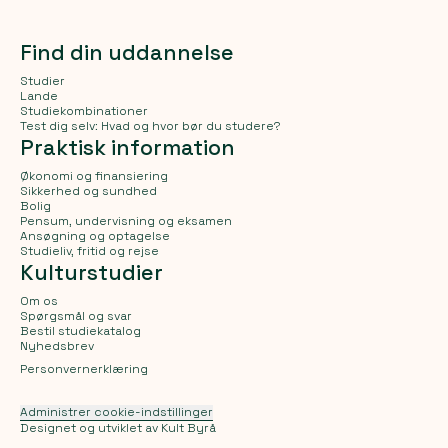
Find din uddannelse
Studier
Lande
Studiekombinationer
Test dig selv: Hvad og hvor bør du studere?
Praktisk information
Økonomi og finansiering
Sikkerhed og sundhed
Bolig
Pensum, undervisning og eksamen
Ansøgning og optagelse
Studieliv, fritid og rejse
Kulturstudier
Om os
Spørgsmål og svar
Bestil studiekatalog
Nyhedsbrev
Personvernerklæring
Administrer cookie-indstillinger
Designet og utviklet av
Kult Byrå