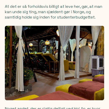
At det er så forholdsvis billigt at leve her, gør, at man
kan unde sig ting, man sjældent gør i Norge, og
samtidig holde sig inden for studenterbudgettet.
Noget andet, der er rigtig dejligt ved Hoi An, er hvor