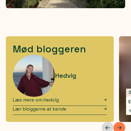
Mød bloggeren
Hedvig
Læs mere om
Hedvig
E
Lær bloggerne at kende
5