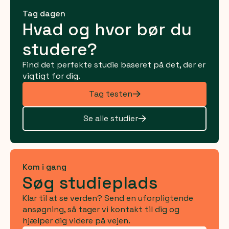
Tag dagen
Hvad og hvor bør du
studere?
Find det perfekte studie baseret på det, der er
vigtigt for dig.
Tag testen
Se alle studier
Kom i gang
Søg studieplads
Klar til at se verden? Send en uforpligtende
ansøgning, så tager vi kontakt til dig og
hjælper dig videre på vejen.