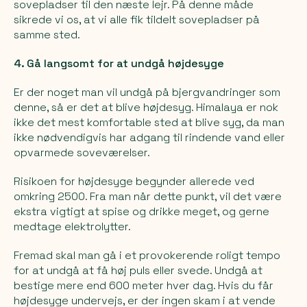
sovepladser til den næste lejr. På denne måde
sikrede vi os, at vi alle fik tildelt sovepladser på
samme sted.
4. Gå langsomt for at undgå højdesyge
Er der noget man vil undgå på bjergvandringer som
denne, så er det at blive højdesyg. Himalaya er nok
ikke det mest komfortable sted at blive syg, da man
ikke nødvendigvis har adgang til rindende vand eller
opvarmede soveværelser.
Risikoen for højdesyge begynder allerede ved
omkring 2500. Fra man når dette punkt, vil det være
ekstra vigtigt at spise og drikke meget, og gerne
medtage elektrolytter.
Fremad skal man gå i et provokerende roligt tempo
for at undgå at få høj puls eller svede. Undgå at
bestige mere end 600 meter hver dag. Hvis du får
højdesyge undervejs, er der ingen skam i at vende