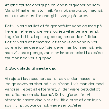
At løbe tør for energi på en lang bjergvandring som
Mardi Himal er en stor fejl. Pak nok snacks og mad, så
du ikke løber tør for energi halvvejs på turen.
Det vil være muligt at få genopfyldt vand og mad på
flere af lejrene undervejs, og jeg vil anbefale jer at
tage jer tid til at spise gode og nærende måltider.
Det er værd at bemærke, at snacks og vand bliver
dyrere jo længere op i bjergene man kommer, så hvis
man vil spare penge, kan man købe snacks i Lakeside
før man begiver sig opad.
3. Book plads til næste dag
Vi rejste i lavsæsonen, så for os var der masser af
ledige soveværelser på alle lejrene. Hvis man derimod
vandrer i løbet af efteråret, vil der være betydeligt
mere 'kamp om pladserne'. Det vi gjorde, før vi
startede næste dag, var at vi fik ejeren af den lejr, vi
sov i, til at booke os nok værelser og/eller