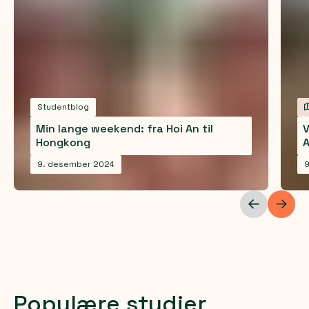
Studentblog
Min lange weekend: fra Hoi An til
V
Hongkong
9. desember 2024
Populære studier