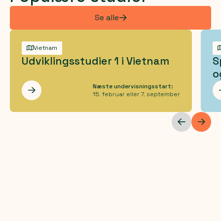
Se alle
Vietnam
Udviklingsstudier 1 i Vietnam
S
o
Næste undervisningsstart:
Les mer
15. februar eller 7. september