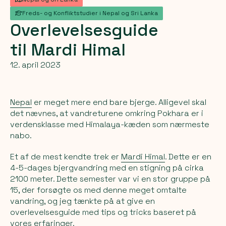
Freds- og Konfliktstudier i Nepal og Sri Lanka
Overlevelsesguide
til
Mardi
Himal
12. april 2023
Nepal
er meget mere end bare bjerge. Alligevel skal
det nævnes, at vandreturene omkring Pokhara er i
verdensklasse med Himalaya-kæden som nærmeste
nabo.
Et af de mest kendte trek er
Mardi Himal
. Dette er en
4-5-dages bjergvandring med en stigning på cirka
2100 meter. Dette semester var vi en stor gruppe på
15, der forsøgte os med denne meget omtalte
vandring, og jeg tænkte på at give en
overlevelsesguide med tips og tricks baseret på
vores erfaringer.