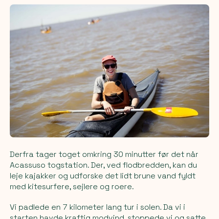
Derfra tager toget omkring 30 minutter før det når
Acassuso togstation. Der, ved flodbredden, kan du
leje kajakker og udforske det lidt brune vand fyldt
med kitesurfere, sejlere og roere.
Vi padlede en 7 kilometer lang tur i solen. Da vi i
starten havde kraftig modvind, stoppede vi og satte