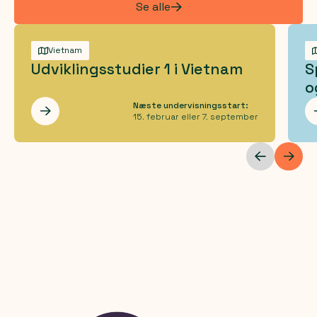
Se alle
Vietnam
Udviklingsstudier 1 i Vietnam
S
o
Næste undervisningsstart:
Les mer
15. februar eller 7. september