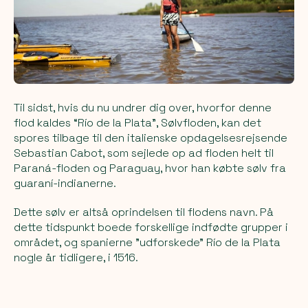
Til sidst, hvis du nu undrer dig over, hvorfor denne
flod kaldes “Río de la Plata", Sølvfloden, kan det
spores tilbage til den italienske opdagelsesrejsende
Sebastian Cabot, som sejlede op ad floden helt til
Paraná-floden og Paraguay, hvor han købte sølv fra
guaraní-indianerne.
Dette sølv er altså oprindelsen til flodens navn. På
dette tidspunkt boede forskellige indfødte grupper i
området, og spanierne "udforskede" Río de la Plata
nogle år tidligere, i 1516.