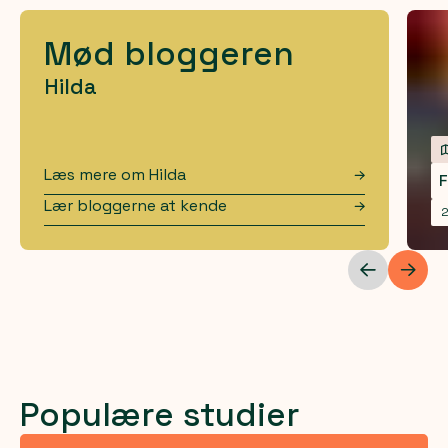
Mød bloggeren
Hilda
Læs mere om
Hilda
F
Lær bloggerne at kende
2
Populære studier