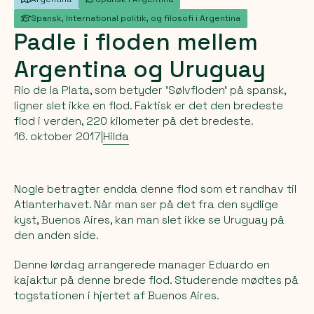
Spansk, International politik, og filosofi i Argentina
Padle
i
floden
mellem
Argentina
og
Uruguay
Río de la Plata, som betyder 'Sølvfloden' på spansk,
ligner slet ikke en flod. Faktisk er det den bredeste
flod i verden, 220 kilometer på det bredeste.
16. oktober 2017
|
Hilda
Nogle betragter endda denne flod som et randhav til
Atlanterhavet. Når man ser på det fra den sydlige
kyst, Buenos Aires, kan man slet ikke se Uruguay på
den anden side.
Denne lørdag arrangerede manager Eduardo en
kajaktur på denne brede flod. Studerende mødtes på
togstationen i hjertet af Buenos Aires.