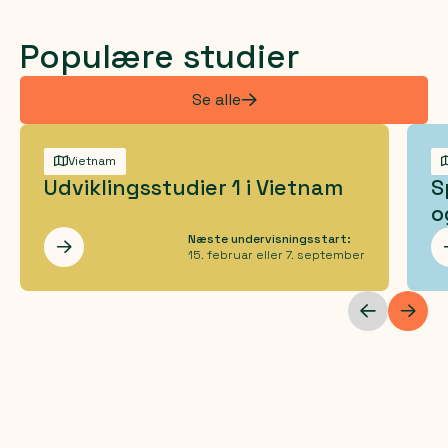
Populære studier
Se alle
Vietnam
Udviklingsstudier 1 i Vietnam
S
o
Næste undervisningsstart:
Les mer
15. februar eller 7. september