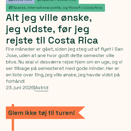
Spansk, International politik, og filosofi i Costa Rica
Alt
jeg
ville
ønske,
jeg
vidste,
før
jeg
rejste
til
Costa
Rica
Fire måneder er gået, siden jeg steg ud af flyet i San
Jose, uden at ane hvor godt dette semester ville
blive. Nu skal vi desværre rejse hjem om en uge, og vi
ser tilbage på semesteret med gode minder. Her er
en liste over ting, jeg ville ønske, jeg havde vidst på
forhånd!
23. juni 2026
|
Astrid
Glem ikke tøj til turen!