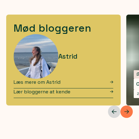
Mød bloggeren
Astrid
Læs mere om
Astrid
C
Lær bloggerne at kende
2