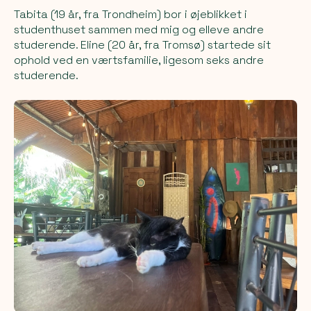
Tabita (19 år, fra Trondheim) bor i øjeblikket i
studenthuset sammen med mig og elleve andre
studerende. Eline (20 år, fra Tromsø) startede sit
ophold ved en værtsfamilie, ligesom seks andre
studerende.