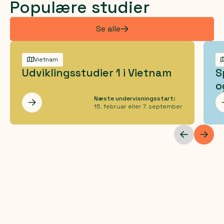
Populære studier
Se alle
Vietnam
Udviklingsstudier 1 i Vietnam
S
o
Næste undervisningsstart:
Les mer
15. februar eller 7. september