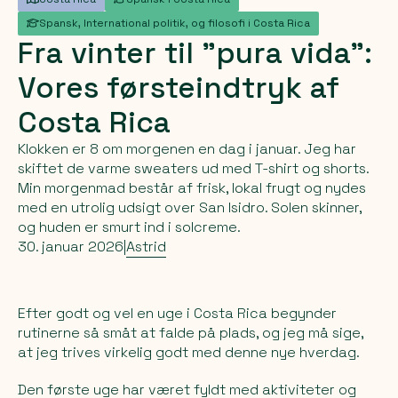
Spansk, International politik, og filosofi i Costa Rica
Fra
vinter
til
"pura
vida":
Vores
førsteindtryk
af
Costa
Rica
Klokken er 8 om morgenen en dag i januar. Jeg har
skiftet de varme sweaters ud med T-shirt og shorts.
Min morgenmad består af frisk, lokal frugt og nydes
med en utrolig udsigt over San Isidro. Solen skinner,
og huden er smurt ind i solcreme.
30. januar 2026
|
Astrid
Efter godt og vel en uge i Costa Rica begynder
rutinerne så småt at falde på plads, og jeg må sige,
at jeg trives virkelig godt med denne nye hverdag.
Den første uge har været fyldt med aktiviteter og