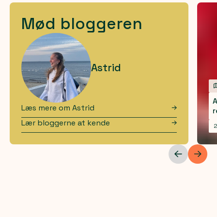
Mød bloggeren
Astrid
A
Læs mere om
Astrid
r
Lær bloggerne at kende
2