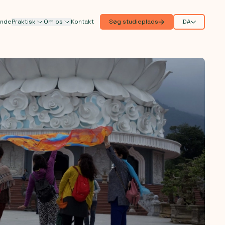
ande
Praktisk
Om os
Kontakt
Søg studieplads
DA