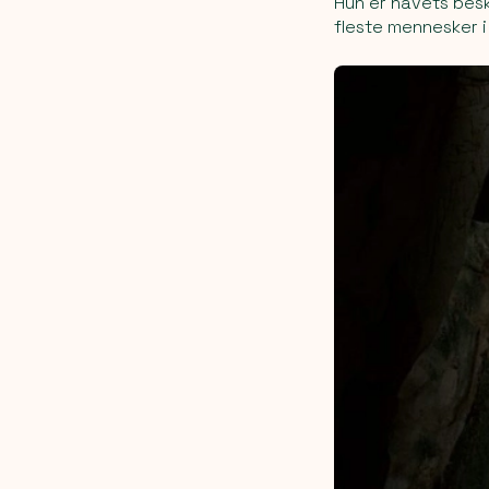
Hun er havets besk
fleste mennesker i