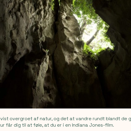
vist overgroet af natur, og det at vandre rundt blandt de 
 får dig til at føle, at du er i en Indiana Jones-film.