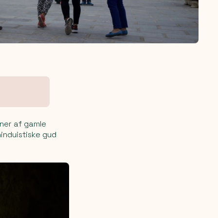
iner af gamle
hinduistiske gud