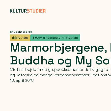
Studenterblog
Vietnam
Udviklingsstudier 1 i Vietnam
Marmorbjergene,
Buddha
og
My
So
Midt i arbejdet med gruppeeksamen er det vigtigt at a
og udforske de mange verdensarvssteder i det område,
18. april 2018