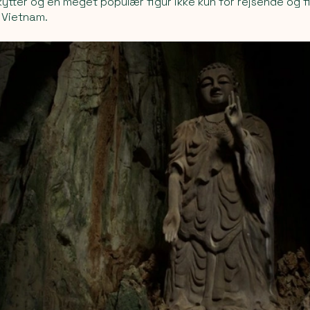
ytter og en meget populær figur ikke kun for rejsende og f
 Vietnam.