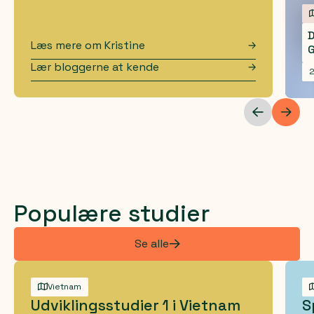
D
Læs mere om
Kristine
Lær bloggerne at kende
2
Populære studier
Se alle
Vietnam
Udviklingsstudier 1 i Vietnam
S